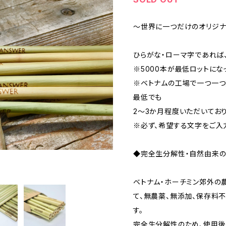
～世界に一つだけのオリジ
ひらがな・ローマ字であれば
※5000本が最低ロットにな
※ベトナムの工場で一つ一つ
最低でも
2～3か月程度いただいており
※必ず、希望する文字をご入
◆完全生分解性・自然由来のH
ベトナム・ホーチミン郊外の
て、無農薬、無添加、保存料
す。
完全生分解性のため、使用後