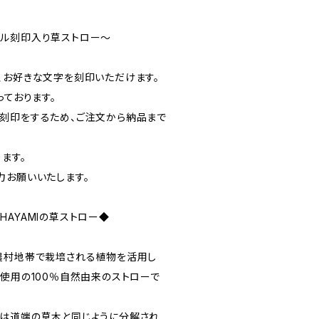
ナル刻印入り草ストロー～
、お好きな文字を刻印いただけます。
っております。
刻印をするため、ご注文から納品まで
ます。
力お願いいたします。
AYAMIの草ストロー◆
農村地帯で栽培される植物を活用し
不使用の100％自然由来のストローで
は道端の草木と同じように分解され